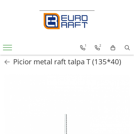
Refrigerare Comercială
Dulapuri Frigorifice
1
2
Picior metal raft talpa T (135*40)