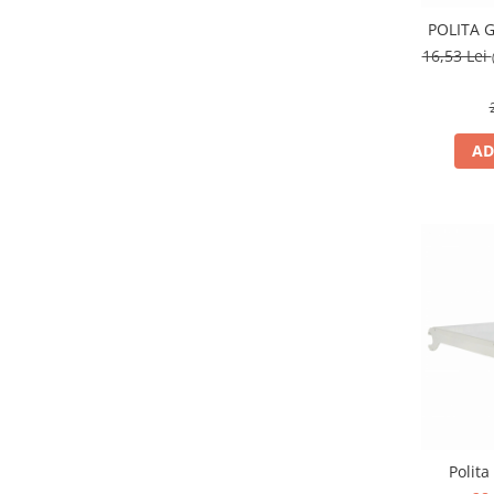
POLITA G
16,53 Lei
AD
Polita