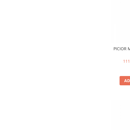
PICIOR MET
111
AD