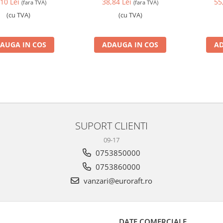
10 Lei
38,84 Lei
55
(fara TVA)
(fara TVA)
(cu TVA)
(cu TVA)
AUGA IN COS
ADAUGA IN COS
AD
SUPORT CLIENTI
09-17
0753850000
0753860000
vanzari@euroraft.ro
DATE COMERCIALE