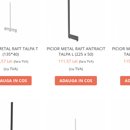
AL RAFT TALPA T
PICIOR METAL RAFT ANTRACIT
PICIOR M
(135*40)
TALPA L (225 x 50)
TAL
,57 Lei
111,57 Lei
119
(fara TVA)
(fara TVA)
(cu TVA)
(cu TVA)
AUGA IN COS
ADAUGA IN COS
AD