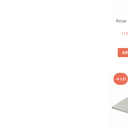
Picior
115
AD
-4 LEI