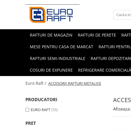
Refrigerare Comercială
Dulapuri Frigorifice
RAFTURI DE MAGAZIN
RAFTURI DE PERETE
RAF
MESE PENTRU CASA DE MARCAT
RAFTURI PENTRU
RAFTURI SEMI-INDIUSTRIALE
RAFTURI DEPOZITAR
COSURI DE EXPUNERE
REFRIGERARE COMERCIAL
Euro Raft /
ACCESORII RAFTURI METALICE
ACCES
PRODUCATORI
Afiseaza:
EURO RAFT
(55)
PRET