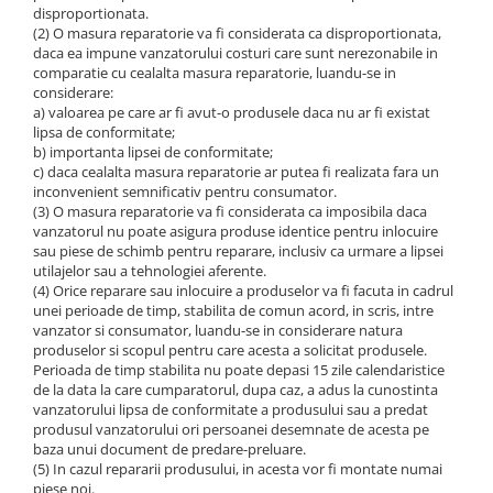
disproportionata.
(2) O masura reparatorie va fi considerata ca disproportionata,
daca ea impune vanzatorului costuri care sunt nerezonabile in
comparatie cu cealalta masura reparatorie, luandu-se in
considerare:
a) valoarea pe care ar fi avut-o produsele daca nu ar fi existat
lipsa de conformitate;
b) importanta lipsei de conformitate;
c) daca cealalta masura reparatorie ar putea fi realizata fara un
inconvenient semnificativ pentru consumator.
(3) O masura reparatorie va fi considerata ca imposibila daca
vanzatorul nu poate asigura produse identice pentru inlocuire
sau piese de schimb pentru reparare, inclusiv ca urmare a lipsei
utilajelor sau a tehnologiei aferente.
(4) Orice reparare sau inlocuire a produselor va fi facuta in cadrul
unei perioade de timp, stabilita de comun acord, in scris, intre
vanzator si consumator, luandu-se in considerare natura
produselor si scopul pentru care acesta a solicitat produsele.
Perioada de timp stabilita nu poate depasi 15 zile calendaristice
de la data la care cumparatorul, dupa caz, a adus la cunostinta
vanzatorului lipsa de conformitate a produsului sau a predat
produsul vanzatorului ori persoanei desemnate de acesta pe
baza unui document de predare-preluare.
(5) In cazul repararii produsului, in acesta vor fi montate numai
piese noi.