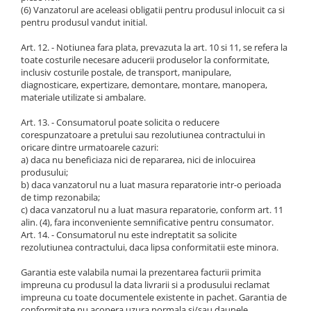
(6) Vanzatorul are aceleasi obligatii pentru produsul inlocuit ca si
pentru produsul vandut initial.
Art. 12. - Notiunea fara plata, prevazuta la art. 10 si 11, se refera la
toate costurile necesare aducerii produselor la conformitate,
inclusiv costurile postale, de transport, manipulare,
diagnosticare, expertizare, demontare, montare, manopera,
materiale utilizate si ambalare.
Art. 13. - Consumatorul poate solicita o reducere
corespunzatoare a pretului sau rezolutiunea contractului in
oricare dintre urmatoarele cazuri:
a) daca nu beneficiaza nici de repararea, nici de inlocuirea
produsului;
b) daca vanzatorul nu a luat masura reparatorie intr-o perioada
de timp rezonabila;
c) daca vanzatorul nu a luat masura reparatorie, conform art. 11
alin. (4), fara inconveniente semnificative pentru consumator.
Art. 14. - Consumatorul nu este indreptatit sa solicite
rezolutiunea contractului, daca lipsa conformitatii este minora.
Garantia este valabila numai la prezentarea facturii primita
impreuna cu produsul la data livrarii si a produsului reclamat
impreuna cu toate documentele existente in pachet. Garantia de
conformitate nu acopera uzura normala si/sau daunele