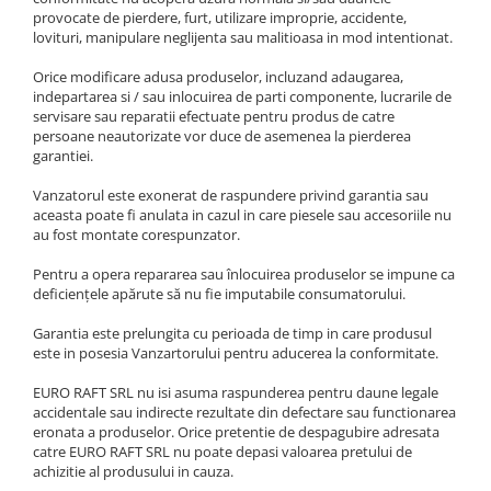
provocate de pierdere, furt, utilizare improprie, accidente,
lovituri, manipulare neglijenta sau malitioasa in mod intentionat.
Orice modificare adusa produselor, incluzand adaugarea,
indepartarea si / sau inlocuirea de parti componente, lucrarile de
servisare sau reparatii efectuate pentru produs de catre
persoane neautorizate vor duce de asemenea la pierderea
garantiei.
Vanzatorul este exonerat de raspundere privind garantia sau
aceasta poate fi anulata in cazul in care piesele sau accesoriile nu
au fost montate corespunzator.
Pentru a opera repararea sau înlocuirea produselor se impune ca
deficiențele apărute să nu fie imputabile consumatorului.
Garantia este prelungita cu perioada de timp in care produsul
este in posesia Vanzartorului pentru aducerea la conformitate.
EURO RAFT SRL nu isi asuma raspunderea pentru daune legale
accidentale sau indirecte rezultate din defectare sau functionarea
eronata a produselor. Orice pretentie de despagubire adresata
catre EURO RAFT SRL nu poate depasi valoarea pretului de
achizitie al produsului in cauza.