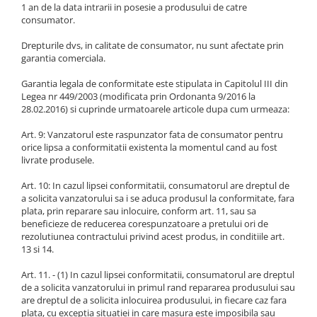
1 an de la data intrarii in posesie a produsului de catre
consumator.
Drepturile dvs, in calitate de consumator, nu sunt afectate prin
garantia comerciala.
Garantia legala de conformitate este stipulata in Capitolul III din
Legea nr 449/2003 (modificata prin Ordonanta 9/2016 la
28.02.2016) si cuprinde urmatoarele articole dupa cum urmeaza:
Art. 9: Vanzatorul este raspunzator fata de consumator pentru
orice lipsa a conformitatii existenta la momentul cand au fost
livrate produsele.
Art. 10: In cazul lipsei conformitatii, consumatorul are dreptul de
a solicita vanzatorului sa i se aduca produsul la conformitate, fara
plata, prin reparare sau inlocuire, conform art. 11, sau sa
beneficieze de reducerea corespunzatoare a pretului ori de
rezolutiunea contractului privind acest produs, in conditiile art.
13 si 14.
Art. 11. - (1) In cazul lipsei conformitatii, consumatorul are dreptul
de a solicita vanzatorului in primul rand repararea produsului sau
are dreptul de a solicita inlocuirea produsului, in fiecare caz fara
plata, cu exceptia situatiei in care masura este imposibila sau