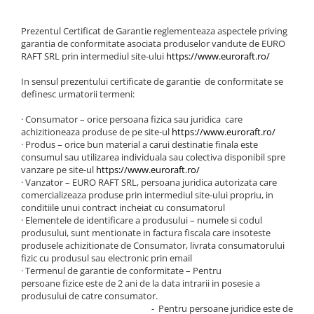
Prezentul Certificat de Garantie reglementeaza aspectele priving
garantia de conformitate asociata produselor vandute de EURO
RAFT SRL prin intermediul site-ului
https://www.euroraft.ro/
In sensul prezentului certificate de garantie de conformitate se
definesc urmatorii termeni:
· Consumator – orice persoana fizica sau juridica care
achizitioneaza produse de pe site-ul
https://www.euroraft.ro/
· Produs – orice bun material a carui destinatie finala este
consumul sau utilizarea individuala sau colectiva disponibil spre
vanzare pe site-ul
https://www.euroraft.ro/
· Vanzator – EURO RAFT SRL, persoana juridica autorizata care
comercializeaza produse prin intermediul site-ului propriu, in
conditiile unui contract incheiat cu consumatorul
· Elementele de identificare a produsului – numele si codul
produsului, sunt mentionate in factura fiscala care insoteste
produsele achizitionate de Consumator, livrata consumatorului
fizic cu produsul sau electronic prin email
· Termenul de garantie de conformitate – Pentru
persoane fizice este de 2 ani de la data intrarii in posesie a
produsului de catre consumator.
- Pentru persoane juridice este de