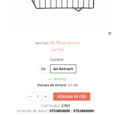
18,18 Lei
(fara TVA)
(fara TVA)
(cu TVA)
Culoare
:
Alb
Gri Antracit
IN STOC
Durata de livrare:
2-3 zile
ADAUGA IN COS
Cod Produs:
C701
Ai nevoie de ajutor?
0753850000
/
0753860000