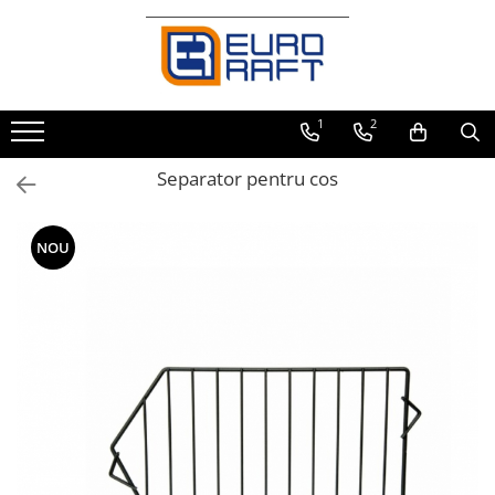
Refrigerare Comercială
Dulapuri Frigorifice
1
2
Separator pentru cos
NOU