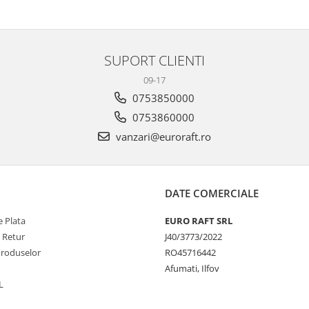
SUPORT CLIENTI
09-17
0753850000
0753860000
vanzari@euroraft.ro
DATE COMERCIALE
 Plata
EURO RAFT SRL
e Retur
J40/3773/2022
Produselor
RO45716442
Afumati, Ilfov
L