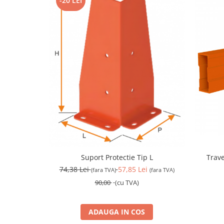
-20 LEI
Traver
Suport Protectie Tip L
74,38 Lei
57,85 Lei
(fara TVA)
(fara TVA)
90,00
(cu TVA)
ADAUGA IN COS