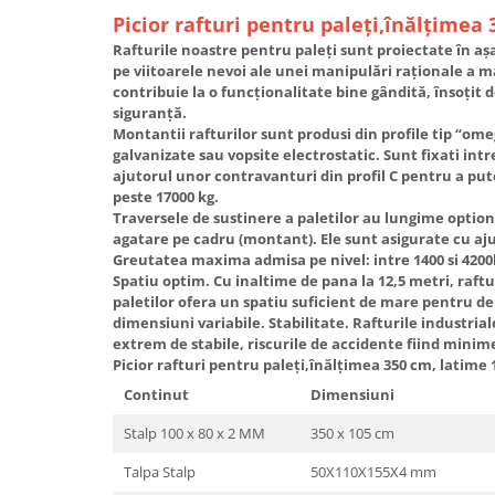
Picior rafturi pentru paleţi,înălţimea
Rafturile noastre pentru paleți sunt proiectate în așa
pe viitoarele nevoi ale unei manipulări raționale a ma
contribuie la o funcționalitate bine gândită, însoțit d
siguranță.
Montantii rafturilor sunt produsi din profile tip “omeg
galvanizate sau vopsite electrostatic. Sunt fixati intr
ajutorul unor contravanturi din profil C pentru a put
peste 17000 kg.
Traversele de sustinere a paletilor au lungime option
agatare pe cadru (montant). Ele sunt asigurate cu aj
Greutatea maxima admisa pe nivel: intre 1400 si 420
Spatiu optim. Cu inaltime de pana la 12,5 metri, raft
paletilor ofera un spatiu suficient de mare pentru de
dimensiuni variabile. Stabilitate. Rafturile industria
extrem de stabile, riscurile de accidente fiind minim
Picior rafturi pentru paleţi,înălţimea 350 cm, latime
Continut
Dimensiuni
Stalp 100 x 80 x 2 MM
350 x 105 cm
Talpa Stalp
50X110X155X4 mm