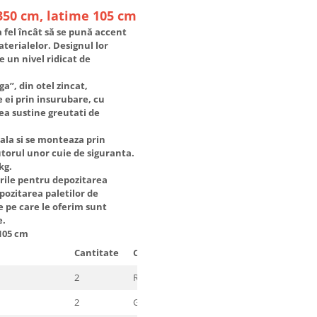
 350 cm, latime 105 cm
 fel încât să se pună accent
terialelor. Designul lor
e un nivel ridicat de
a”, din otel zincat,
e ei prin insurubare, cu
ea sustine greutati de
ala si se monteaza prin
utorul unor cuie de siguranta.
0kg.
urile pentru depozitarea
pozitarea paletilor de
le pe care le oferim sunt
e.
 105 cm
Cantitate
Culoare
2
RAL 5002 BLUE
2
GALVANIZATA