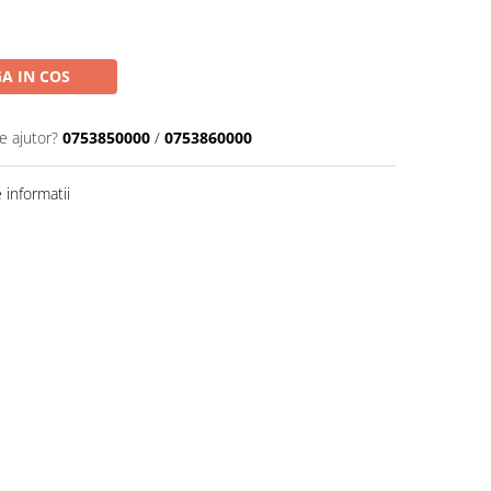
A IN COS
e ajutor?
0753850000
/
0753860000
informatii