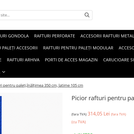
TURI GONDOLA
RAFTURI PERFORATE
ACCESORII RAFTURI METAL
 PALEȚI ACCESORII
RAFTURI PENTRU PALEȚI MODULAR
ACCESO
E
RAFTURI ARHIVA
PORTI DE ACCES MAGAZIN
CARUCIOARE 
Ă
uri pentru paleţi,înălţimea 350 cm, latime 105 cm
Picior rafturi pentru p
314,05 Lei
(fara TVA)
(fara TVA)
(cu TVA)