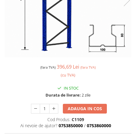
396,69 Lei
(fara TVA)
(fara TVA)
(cu TVA)
IN STOC
Durata de livrare:
2 zile
ADAUGA IN COS
Cod Produs:
C1109
Ai nevoie de ajutor?
0753850000
/
0753860000