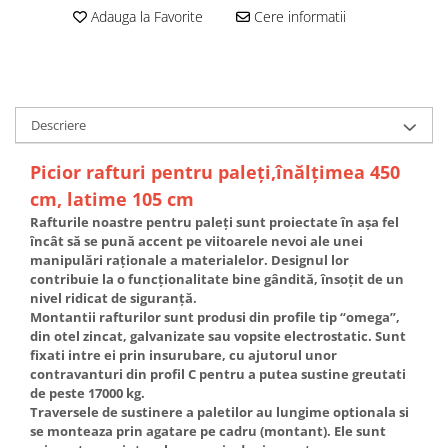
Adauga la Favorite
Cere informatii
Descriere
Picior rafturi pentru paleţi,înălţimea 450
cm, latime 105 cm
Rafturile noastre pentru paleți sunt proiectate în așa fel
încât să se pună accent pe viitoarele nevoi ale unei
manipulări raționale a materialelor. Designul lor
contribuie la o funcționalitate bine gândită, însoțit de un
nivel ridicat de siguranță.
Montantii rafturilor sunt produsi din profile tip “omega”,
din otel zincat, galvanizate sau vopsite electrostatic. Sunt
fixati intre ei prin insurubare, cu ajutorul unor
contravanturi din profil C pentru a putea sustine greutati
de peste 17000 kg.
Traversele de sustinere a paletilor au lungime optionala si
se monteaza prin agatare pe cadru (montant). Ele sunt