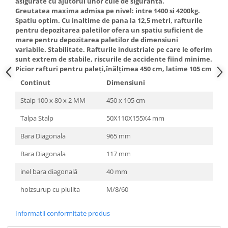
asigurate cu ajutorul unor cuie de siguranta.
Greutatea maxima admisa pe nivel: intre 1400 si 4200kg.
Spatiu optim. Cu inaltime de pana la 12,5 metri, rafturile
pentru depozitarea paletilor ofera un spatiu suficient de
mare pentru depozitarea paletilor de dimensiuni
variabile. Stabilitate. Rafturile industriale pe care le oferim
sunt extrem de stabile, riscurile de accidente fiind minime.
Picior rafturi pentru paleţi,înălţimea 450 cm, latime 105 cm
Continut
Dimensiuni
Stalp 100 x 80 x 2 MM
450 x 105 cm
Talpa Stalp
50X110X155X4 mm
Bara Diagonala
965 mm
Bara Diagonala
117 mm
inel bara diagonală
40 mm
holzsurup cu piulita
M/8/60
Informatii conformitate produs