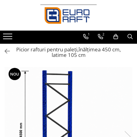
Refrigerare Comercială
Dulapuri Frigorifice
1
2
Picior rafturi pentru paleţi,înălţimea 450 cm,
latime 105 cm
NOU