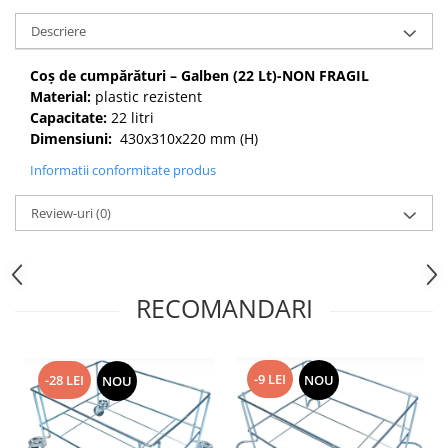
Descriere
Coș de cumpărături – Galben (22 Lt)-NON FRAGIL
Material:
plastic rezistent
Capacitate:
22 litri
Dimensiuni:
430x310x220 mm (H)
Informatii conformitate produs
Review-uri
(0)
RECOMANDARI
-9 LEI
-28 LEI
NOU
NOU