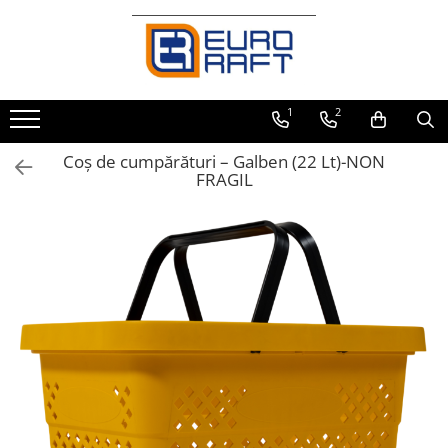
Refrigerare Comercială
Dulapuri Frigorifice
1
2
Coș de cumpărături – Galben (22 Lt)-NON
FRAGIL