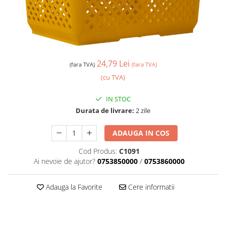
24,79 Lei
(fara TVA)
(fara TVA)
(cu TVA)
IN STOC
Durata de livrare:
2 zile
ADAUGA IN COS
Cod Produs:
C1091
Ai nevoie de ajutor?
0753850000
/
0753860000
Adauga la Favorite
Cere informatii