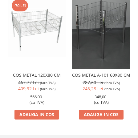
-70 LEI
COS METAL 120X80 CM
COS METAL A-101 60X80 CM
467,77 Lei
287,60 Lei
(fara TVA)
(fara TVA)
409,92 Lei
246,28 Lei
(fara TVA)
(fara TVA)
566,00
348,00
(cu TVA)
(cu TVA)
ADAUGA IN COS
ADAUGA IN COS