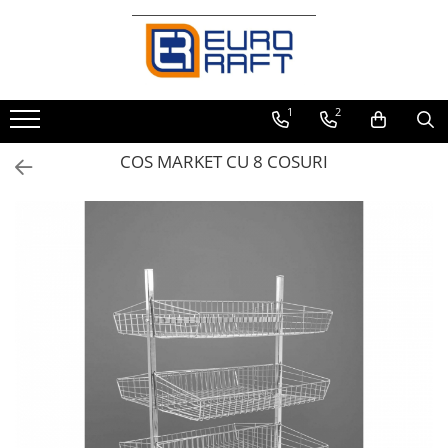
Refrigerare Comercială
Dulapuri Frigorifice
1
2
COS MARKET CU 8 COSURI