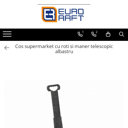
Refrigerare Comercială
Dulapuri Frigorifice
1
2
Cos supermarket cu roti si maner telescopic
albastru