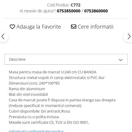
Cod Produs:
C772
Ai nevoie de ajutor?
0753850000
/
0753860000
Adauga la Favorite
Cere informatii
Descriere
Masa pentru masa de marcat U:240 cm CU BANDA
Structura: metal vopsit in camp electrostatic si PVC dur
Dimensiuni (cm): 240*100*85
Rama din aluminium
Blat din otel inoxidabil
Casa de marcat poate fi dispusa in partea stanga sau dreapta
(trebuie specificat in momentul comenzii)
Culori disponibile: Gri antracit,Rosu
Prevazuta cu o polita inclusa.
Mesele sunt certificate CE, TUV si EN ISO 9001,
Informatii conformitate produs