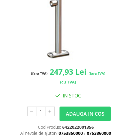
247,93 Lei
(fara TVA)
(fara TVA)
(cu TVA)
IN STOC
ADAUGA IN COS
Cod Produs:
6422022001356
Ai nevoie de ajutor?
0753850000
/
0753860000