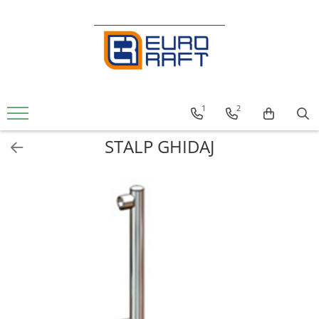
Refrigerare Comercială
Dulapuri Frigorifice
1
2
STALP GHIDAJ