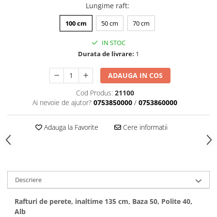
Lungime raft
:
100 cm
50 cm
70 cm
IN STOC
Durata de livrare:
1
ADAUGA IN COS
Cod Produs:
21100
Ai nevoie de ajutor?
0753850000
/
0753860000
Adauga la Favorite
Cere informatii
Descriere
Rafturi de perete, inaltime 135 cm, Baza 50, Polite 40,
Alb