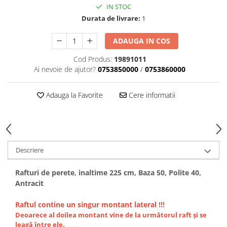
IN STOC
Durata de livrare:
1
ADAUGA IN COS
Cod Produs:
19891011
Ai nevoie de ajutor?
0753850000
/
0753860000
Adauga la Favorite
Cere informatii
Descriere
Rafturi de perete, inaltime 225 cm, Baza 50, Polite 40,
Antracit
Raftul contine un singur montant lateral !!!
Deoarece al doilea montant vine de la următorul raft și se
leagă între ele.