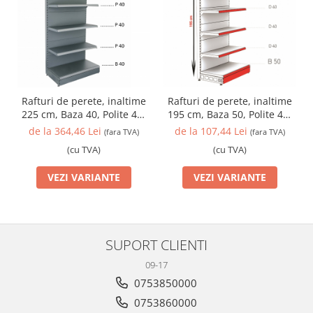
Rafturi de perete, inaltime
Rafturi de perete, inaltime
225 cm, Baza 40, Polite 40,
195 cm, Baza 50, Polite 40,
Antracit
Alb
de la 364,46 Lei
de la 107,44 Lei
(fara TVA)
(fara TVA)
(cu TVA)
(cu TVA)
VEZI VARIANTE
VEZI VARIANTE
SUPORT CLIENTI
09-17
0753850000
0753860000