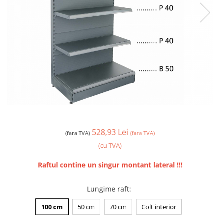
528,93 Lei
(fara TVA)
(fara TVA)
(cu TVA)
Raftul contine un singur montant lateral !!!
Lungime raft
:
100 cm
50 cm
70 cm
Colt interior