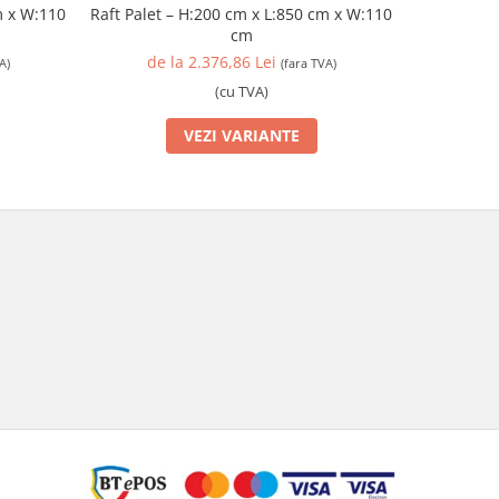
Raft Palet – H:200 cm x L:850 cm x W:110
m x W:110
Raft Pal
cm
de la 2.376,86 Lei
de 
(fara TVA)
A)
(cu TVA)
VEZI VARIANTE