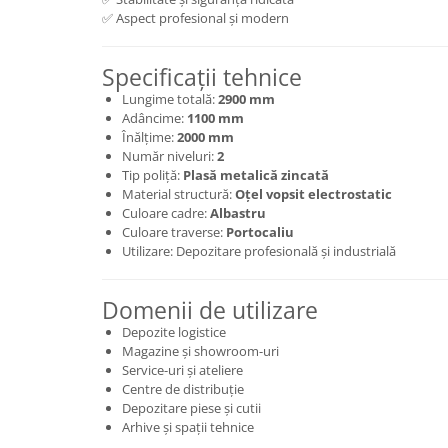
✅ Aspect profesional și modern
Specificații tehnice
Lungime totală:
2900 mm
Adâncime:
1100 mm
Înălțime:
2000 mm
Număr niveluri:
2
Tip poliță:
Plasă metalică zincată
Material structură:
Oțel vopsit electrostatic
Culoare cadre:
Albastru
Culoare traverse:
Portocaliu
Utilizare: Depozitare profesională și industrială
Domenii de utilizare
Depozite logistice
Magazine și showroom-uri
Service-uri și ateliere
Centre de distribuție
Depozitare piese și cutii
Arhive și spații tehnice