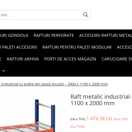
TURI GONDOLA
RAFTURI PERFORATE
ACCESORII RAFTURI METAL
 PALEȚI ACCESORII
RAFTURI PENTRU PALEȚI MODULAR
ACCESO
E
RAFTURI ARHIVA
PORTI DE ACCES MAGAZIN
CARUCIOARE 
Ă
c industrial cu polițe din plasă zincată – 2900 x 1100 x 2000 mm
Raft metalic industrial
1100 x 2000 mm
1.474,38 Lei
(fara TVA)
(fara TVA)
(cu TVA)