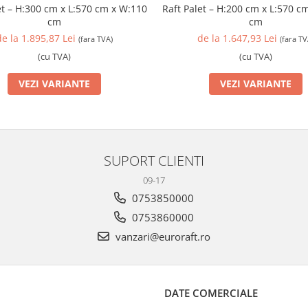
et – H:300 cm x L:570 cm x W:110
Raft Palet – H:200 cm x L:570 c
cm
cm
de la 1.895,87 Lei
de la 1.647,93 Lei
(fara TVA)
(fara TV
(cu TVA)
(cu TVA)
VEZI VARIANTE
VEZI VARIANTE
SUPORT CLIENTI
09-17
0753850000
0753860000
vanzari@euroraft.ro
DATE COMERCIALE