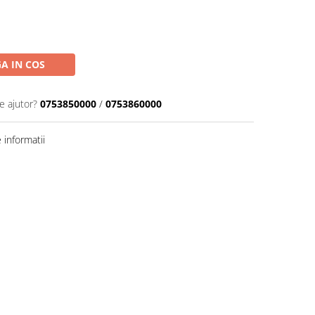
A IN COS
e ajutor?
0753850000
/
0753860000
informatii