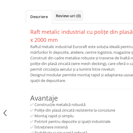
Review-uri
(0)
Descriere
Raft metalic industrial cu polițe din plas
x 2000 mm
Raftul metalic industrial Euroraft este soluția ideală pentr
mărfurilor în depozite, ateliere, centre logistice, magazine și
Construit din cadre metalice robuste și traverse de înaltă re
polițe din plasă zincată (wire mesh decking), care oferă o c
permit circulația aerului și a luminii între niveluri.
Designul modular permite montaj rapid și adaptarea ușoară 
spații de depozitare.
Avantaje
✅ Construcție metalică robustă
✅ Polițe din plasă zincată rezistente la coroziune
✅ Montaj rapid și simplu
✅ Potrivit pentru depozite și spații industriale
✅ Întreținere minimă
✅ Stabilitate și siguranță ridicată