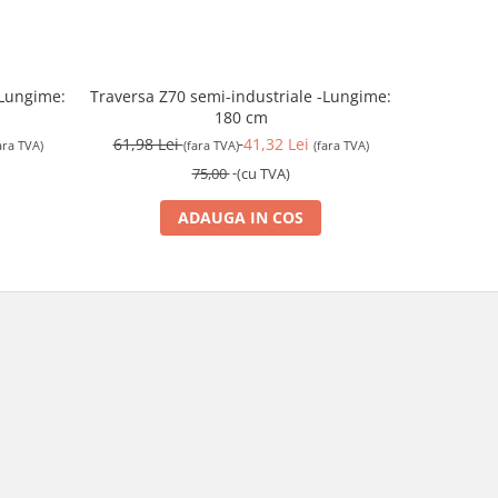
-Lungime:
Traversa Z70 semi-industriale -Lungime:
Polita raft semi-industriale - Latime: 60
180 cm
c
61,98 Lei
41,32 Lei
16,53 L
ara TVA)
(fara TVA)
(fara TVA)
75,00
(cu TVA)
ADAUGA IN COS