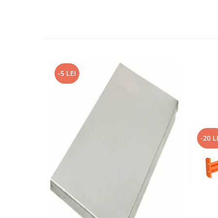
-5 LEI
-20 L