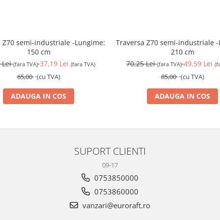
 Z70 semi-industriale -Lungime:
Traversa Z70 semi-industriale 
150 cm
210 cm
 Lei
37,19 Lei
70,25 Lei
49,59 Lei
(fara TVA)
(fara TVA)
(fara TVA)
(f
65,00
(cu TVA)
85,00
(cu TVA)
ADAUGA IN COS
ADAUGA IN COS
SUPORT CLIENTI
09-17
0753850000
0753860000
vanzari@euroraft.ro