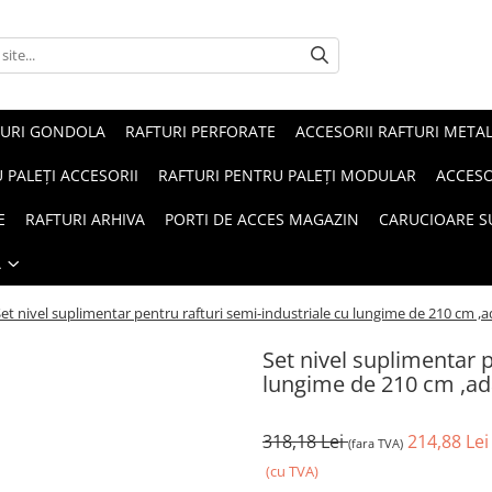
TURI GONDOLA
RAFTURI PERFORATE
ACCESORII RAFTURI METAL
 PALEȚI ACCESORII
RAFTURI PENTRU PALEȚI MODULAR
ACCESO
E
RAFTURI ARHIVA
PORTI DE ACCES MAGAZIN
CARUCIOARE 
Ă
Set nivel suplimentar pentru rafturi semi-industriale cu lungime de 210 cm 
Set nivel suplimentar p
lungime de 210 cm ,a
318,18 Lei
214,88 Le
(fara TVA)
(cu TVA)