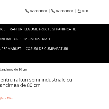
0753850000
0753860000
0,00
ICE
RAFTURI LEGUME FRUCTE SI PANIFICATIE
RII RAFTURI SEMI-INDUSTRIALE
SUPERMARKET
COSURI DE CUMPARATURI
,adancimea de 80 cm
entru rafturi semi-industriale cu
dancimea de 80 cm
i
(fara TVA)