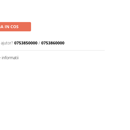
A IN COS
 ajutor?
0753850000
/
0753860000
informatii