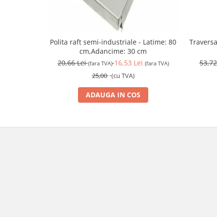
Polita raft semi-industriale - Latime: 80
Traversa
cm,Adancime: 30 cm
20,66 Lei
16,53 Lei
53,72
(fara TVA)
(fara TVA)
25,00
(cu TVA)
ADAUGA IN COS