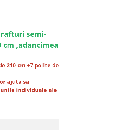
rafturi semi-
10 cm ,adancimea
de 210 cm +7 polite de
or ajuta să
iunile individuale ale