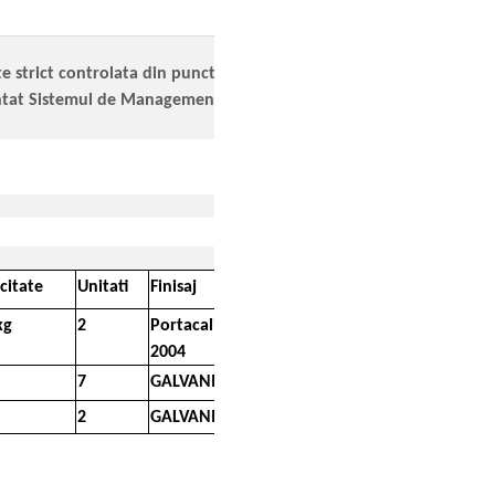
te strict controlata din punct de
entat Sistemul de Management al
citate
Unitati
Finisaj
kg
2
Portacaliu RAL
2004
7
GALVANIZATA
2
GALVANIZATA