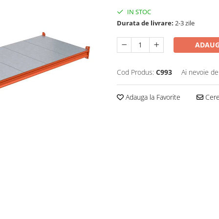
IN STOC
Durata de livrare:
2-3 zile
ADAUG
Cod Produs:
C993
Ai nevoie de
Adauga la Favorite
Cere 