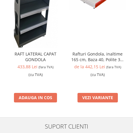
RAFT LATERAL CAPAT
Rafturi Gondola, inaltime
GONDOLA
165 cm, Baza 40, Polite 30,
Alb
433,88 Lei
de la 442,15 Lei
(fara TVA)
(fara TVA)
(cu TVA)
(cu TVA)
ADAUGA IN COS
VEZI VARIANTE
SUPORT CLIENTI