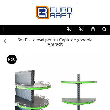
Refrigerare Comercială
Dulapuri Frigorifice
1
2
Set Polite oval pentru Capăt de gondola
Antracit
NOU