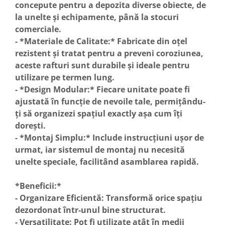
concepute pentru a depozita diverse obiecte, de
la unelte și echipamente, până la stocuri
comerciale.
- *Materiale de Calitate:* Fabricate din oțel
rezistent și tratat pentru a preveni coroziunea,
aceste rafturi sunt durabile și ideale pentru
utilizare pe termen lung.
- *Design Modular:* Fiecare unitate poate fi
ajustată în funcție de nevoile tale, permițându-
ți să organizezi spațiul exactly așa cum îți
dorești.
- *Montaj Simplu:* Include instrucțiuni ușor de
urmat, iar sistemul de montaj nu necesită
unelte speciale, facilitând asamblarea rapidă.
*Beneficii:*
- Organizare Eficientă: Transformă orice spațiu
dezordonat într-unul bine structurat.
- Versatilitate: Pot fi utilizate atât în medii