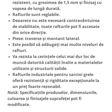
rezistent, cu grosimea de 1,5 mm și finisaj cu
vopsea de lungă durată.
Rafturile sunt reglabile.
Deoarece nu este necesară contravântuirea
de stabilitate, toate rafturile pot fi accesate
din orice direcție.
Piese: traverse și montant lateral.
Este posibil să adăugați mai multe niveluri de
rafturi.
Va rezista la cerințele celui mai dur loc de
muncă datorită calității înalte a materialelor
utilizate și structurii solide.
Rafturile industriale pentru sarcini grele
oferă rezistență și rigiditate excepționale la
un preț foarte rezonabil.
Notă: Specificațiile produselor, dimensiunile,
culoarea și finisajele suprafeței pot
fi
mo
dificate.