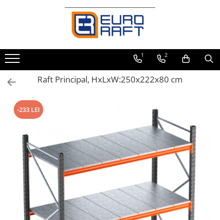
Refrigerare Comercială
Dulapuri Frigorifice
1
2
Raft Principal, HxLxW:250x222x80 cm
-233 LEI