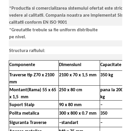
*Productia si comercializarea sistemului ofertat este strict c
vedere al calitatii. Compania noastra are implementat Sist
calitatii conform EN ISO 9001
*Greutatile trebuie sa fie uniform distribuite
pe nivel.
Structura raftului:
Componente
Dimensiuni
Capacitate
Traverse tip Z70 x 2100
2100 x 70 x 1,5 mm
350 kg
mm
Montant(Rama) 55 x 65
250 x 80 cm
pana la 2000
x 1,5 mm
kg
Suport Stalp
90 x 80 mm
–
Polita metalica
300 x 800 x 0.7 mm
350
Siguranta Traverse
–standart
–