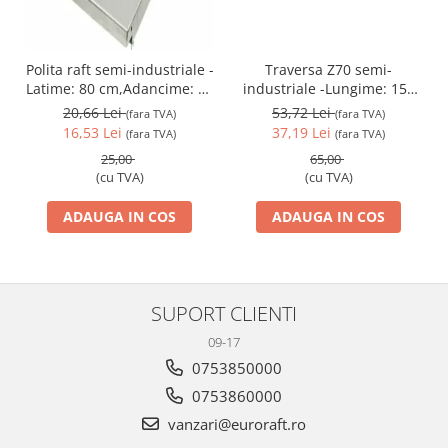
Traversa Z70 semi-
Polita raft semi-industriale -
industriale -Lungime: 150
Latime: 80 cm,Adancime: 30
cm
cm
53,72 Lei
20,66 Lei
(fara TVA)
(fara TVA)
37,19 Lei
16,53 Lei
(fara TVA)
(fara TVA)
65,00
25,00
(cu TVA)
(cu TVA)
ADAUGA IN COS
ADAUGA IN COS
SUPORT CLIENTI
09-17
0753850000
0753860000
vanzari@euroraft.ro