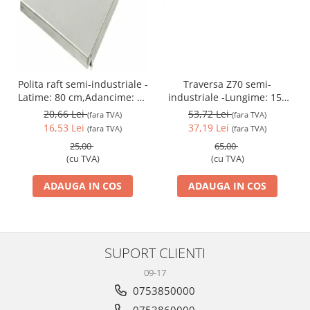
Traversa Z70 semi-
Polita raft semi-industriale -
industriale -Lungime: 150
Latime: 80 cm,Adancime: 30
cm
cm
53,72 Lei
20,66 Lei
(fara TVA)
(fara TVA)
37,19 Lei
16,53 Lei
(fara TVA)
(fara TVA)
65,00
25,00
(cu TVA)
(cu TVA)
ADAUGA IN COS
ADAUGA IN COS
SUPORT CLIENTI
09-17
0753850000