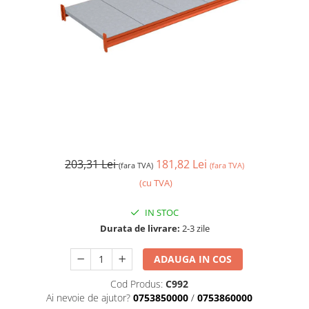
203,31 Lei
181,82 Lei
(fara TVA)
(fara TVA)
(cu TVA)
IN STOC
Durata de livrare:
2-3 zile
ADAUGA IN COS
Cod Produs:
C992
Ai nevoie de ajutor?
0753850000
/
0753860000