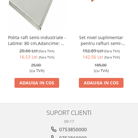
Polita raft semi-industriale -
Set nivel suplimentar
P
Latime: 80 cm,Adancime: 30
pentru rafturi semi-
cm
industriale cu lungime de
20,66 Lei
152,89 Lei
(fara TVA)
(fara TVA)
150 cm ,adancimea de 60
16,53 Lei
142,56 Lei
(fara TVA)
(fara TVA)
cm
25,00
185,00
(cu TVA)
(cu TVA)
ADAUGA IN COS
ADAUGA IN COS
SUPORT CLIENTI
09-17
0753850000