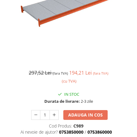
297,52 Lei
194,21 Lei
(fara TVA)
(fara TVA)
(cu TVA)
IN STOC
Durata de livrare:
2-3 zile
ADAUGA IN COS
Cod Produs:
C989
Ai nevoie de ajutor?
0753850000
/
0753860000