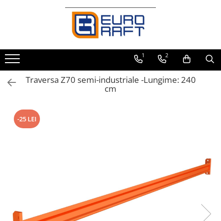
Refrigerare Comercială
Dulapuri Frigorifice
1
2
Traversa Z70 semi-industriale -Lungime: 240
cm
-25 LEI