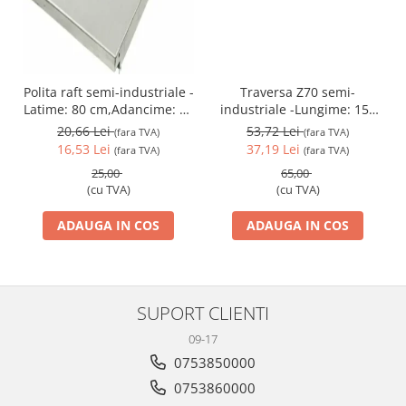
Traversa Z70 semi-
Polita raft semi-industriale -
industriale -Lungime: 150
Latime: 80 cm,Adancime: 30
cm
cm
53,72 Lei
20,66 Lei
(fara TVA)
(fara TVA)
37,19 Lei
16,53 Lei
(fara TVA)
(fara TVA)
65,00
25,00
(cu TVA)
(cu TVA)
ADAUGA IN COS
ADAUGA IN COS
SUPORT CLIENTI
09-17
0753850000
0753860000