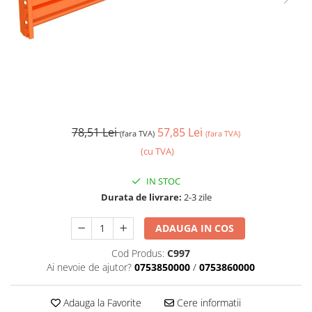
78,51 Lei
57,85 Lei
(fara TVA)
(fara TVA)
(cu TVA)
IN STOC
Durata de livrare:
2-3 zile
ADAUGA IN COS
Cod Produs:
C997
Ai nevoie de ajutor?
0753850000
/
0753860000
Adauga la Favorite
Cere informatii