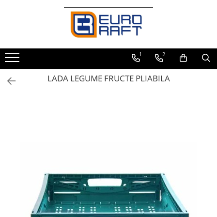
Refrigerare Comercială
Dulapuri Frigorifice
1
2
LADA LEGUME FRUCTE PLIABILA