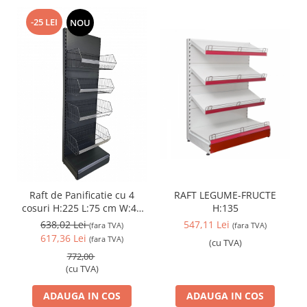
-25 LEI
NOU
RAFT LEGUME-FRUCTE
Raft de Panificatie cu 4
H:135
cosuri H:225 L:75 cm W:40
cm
547,11 Lei
638,02 Lei
(fara TVA)
(fara TVA)
617,36 Lei
(fara TVA)
(cu TVA)
772,00
(cu TVA)
ADAUGA IN COS
ADAUGA IN COS