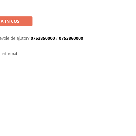
A IN COS
evoie de ajutor?
0753850000
/
0753860000
informatii