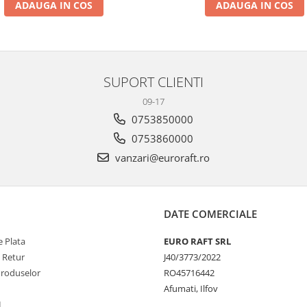
ADAUGA IN COS
ADAUGA IN COS
SUPORT CLIENTI
09-17
0753850000
0753860000
vanzari@euroraft.ro
DATE COMERCIALE
 Plata
EURO RAFT SRL
e Retur
J40/3773/2022
Produselor
RO45716442
Afumati, Ilfov
L