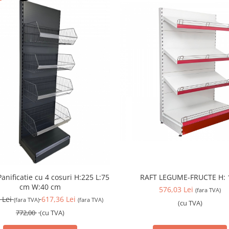
Panificatie cu 4 cosuri H:225 L:75
RAFT LEGUME-FRUCTE H: 
cm W:40 cm
576,03 Lei
(fara TVA)
 Lei
617,36 Lei
(fara TVA)
(fara TVA)
(cu TVA)
772,00
(cu TVA)