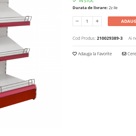
IN STOC
Durata de livrare:
2z ile
ADAUG
Cod Produs:
210029389-3
Ai n
Adauga la Favorite
Cere 