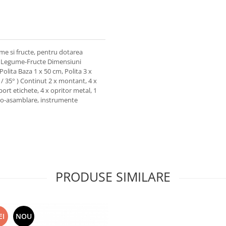
me si fructe, pentru dotarea
al Legume-Fructe Dimensiuni
olita Baza 1 x 50 cm, Polita 3 x
° / 35° ) Continut 2 x montant, 4 x
port etichete, 4 x opritor metal, 1
to-asamblare, instrumente
PRODUSE SIMILARE
EI
NOU