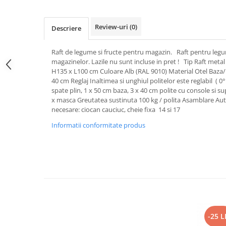
Review-uri
(0)
Descriere
Raft de legume si fructe pentru magazin. Raft pentru legu
magazinelor. Lazile nu sunt incluse in pret ! Tip Raft met
H135 x L100 cm Culoare Alb (RAL 9010) Material Otel Baza/P
40 cm Reglaj Inaltimea si unghiul politelor este reglabil ( 0
spate plin, 1 x 50 cm baza, 3 x 40 cm polite cu console si su
x masca Greutatea sustinuta 100 kg / polita Asamblare Au
necesare: ciocan cauciuc, cheie fixa 14 si 17
Informatii conformitate produs
-25 L