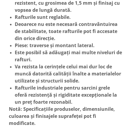
rezistent, cu grosimea de 1,5 mm și finisaj cu
vopsea de lungă durată.
Rafturile sunt reglabile.
Deoarece nu este necesară contravântuirea
de stabilitate, toate rafturile pot fi accesate
din orice direcție.
Piese: traverse și montant lateral.
Este posibil să adăugați mai multe niveluri de
rafturi.
Va rezista la cerințele celui mai dur loc de
muncă datorită calității înalte a materialelor
utilizate și structurii solide.
Rafturile industriale pentru sarcini grele
oferă rezistență și rigiditate excepționale la
un preț foarte rezonabil.
Notă: Specificațiile produselor, dimensiunile,
culoarea și finisajele suprafeței pot
fi
mo
dificate.