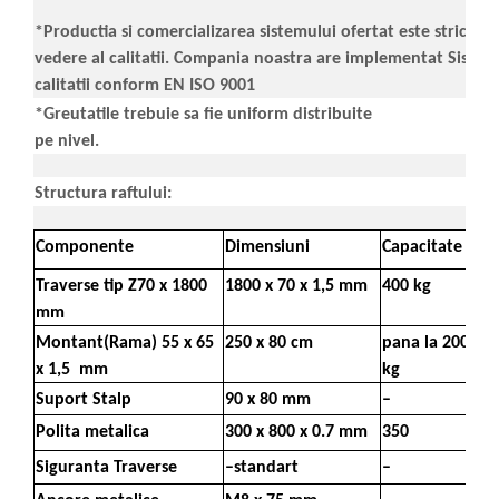
*Productia si comercializarea sistemului ofertat este strict c
vedere al calitatii. Compania noastra are implementat Sist
calitatii conform EN ISO 9001
*Greutatile trebuie sa fie uniform distribuite
pe nivel.
Structura raftului:
Componente
Dimensiuni
Capacitate
Traverse tip Z70 x 1800
1800 x 70 x 1,5 mm
400 kg
mm
Montant(Rama) 55 x 65
250 x 80 cm
pana la 2000
x 1,5 mm
kg
Suport Stalp
90 x 80 mm
–
Polita metalica
300 x 800 x 0.7 mm
350
Siguranta Traverse
–standart
–