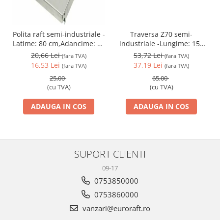
Traversa Z70 semi-
Polita raft semi-industriale -
industriale -Lungime: 150
Latime: 80 cm,Adancime: 30
cm
cm
53,72 Lei
20,66 Lei
(fara TVA)
(fara TVA)
37,19 Lei
16,53 Lei
(fara TVA)
(fara TVA)
65,00
25,00
(cu TVA)
(cu TVA)
ADAUGA IN COS
ADAUGA IN COS
SUPORT CLIENTI
09-17
0753850000
0753860000
vanzari@euroraft.ro