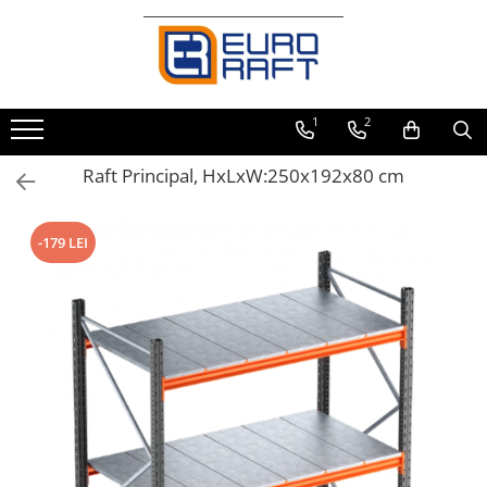
Refrigerare Comercială
Dulapuri Frigorifice
1
2
Raft Principal, HxLxW:250x192x80 cm
-179 LEI