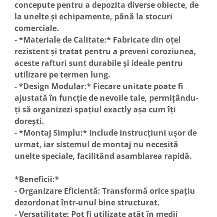
concepute pentru a depozita diverse obiecte, de
la unelte și echipamente, până la stocuri
comerciale.
- *Materiale de Calitate:* Fabricate din oțel
rezistent și tratat pentru a preveni coroziunea,
aceste rafturi sunt durabile și ideale pentru
utilizare pe termen lung.
- *Design Modular:* Fiecare unitate poate fi
ajustată în funcție de nevoile tale, permițându-
ți să organizezi spațiul exactly așa cum îți
dorești.
- *Montaj Simplu:* Include instrucțiuni ușor de
urmat, iar sistemul de montaj nu necesită
unelte speciale, facilitând asamblarea rapidă.
*Beneficii:*
- Organizare Eficientă: Transformă orice spațiu
dezordonat într-unul bine structurat.
- Versatilitate: Pot fi utilizate atât în medii