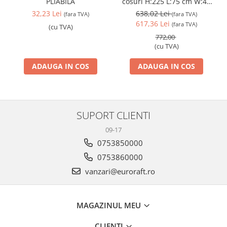
PLIABILA
cosuri H:225 L:75 cm W:40
cm
32,23 Lei
638,02 Lei
(fara TVA)
(fara TVA)
617,36 Lei
(fara TVA)
(cu TVA)
772,00
(cu TVA)
ADAUGA IN COS
ADAUGA IN COS
SUPORT CLIENTI
09-17
0753850000
0753860000
vanzari@euroraft.ro
MAGAZINUL MEU
CLIENTI