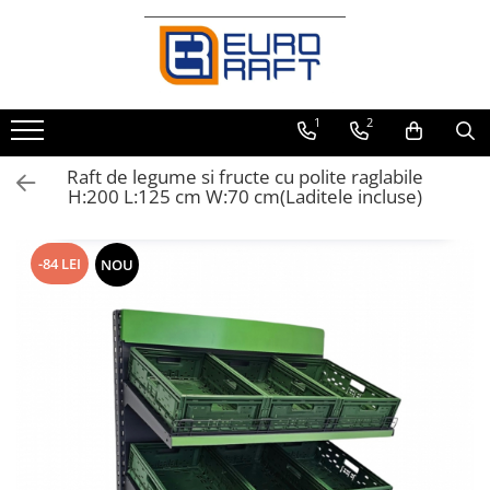
Refrigerare Comercială
Dulapuri Frigorifice
1
2
Raft de legume si fructe cu polite raglabile
H:200 L:125 cm W:70 cm(Laditele incluse)
-84 LEI
NOU