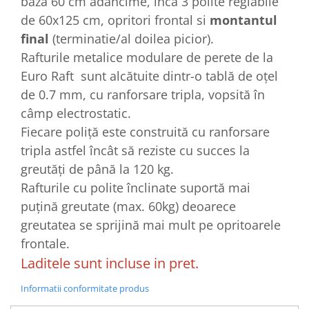
baza 60 cm adancime, inca 3 polite reglabile
de 60x125 cm, opritori frontal si
montantul
final
(terminatie/al doilea picior).
Rafturile metalice modulare de perete de la
Euro Raft sunt alcătuite dintr-o tablă de oțel
de 0.7 mm, cu ranforsare tripla, vopsită în
câmp electrostatic.
Fiecare poliță este construită cu ranforsare
tripla astfel încât să reziste cu succes la
greutăți de până la 120 kg.
Rafturile cu polite înclinate suportă mai
puțină greutate (max. 60kg) deoarece
greutatea se sprijină mai mult pe opritoarele
frontale.
Laditele sunt incluse in pret.
Informatii conformitate produs